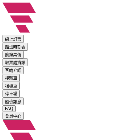
線上訂票
船班時刻表
航線票價
取票處資訊
客輪介紹
接駁車
租機車
停車場
船班訊息
FAQ
會員中心