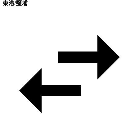
東港/鹽埔