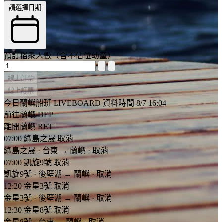
請選擇日期
預訂搭乘人數（含不佔位幼童）
線上訂票
線上訂票
今日蘭嶼船班 LIVEBOARD
資料時間 8/7 16:04
前往蘭嶼 DEP
離開蘭嶼 RET
07:00
綠島之晟
取消
綠島之晟
·
台東
→
蘭嶼
·
取消
07:00
凱旋9號
取消
凱旋9號
·
後壁湖
→
蘭嶼
·
取消
12:20
金星3號
取消
金星3號
·
後壁湖
→
蘭嶼
·
取消
12:30
金星8號
取消
金星8號
·
台東
→
蘭嶼
·
取消