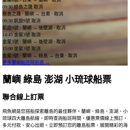
09:30
綠島之晟
取消
綠島之晟
·
蘭嶼
→
台東
·
取消
09:30
凱旋9號
取消
凱旋9號
·
蘭嶼
→
後壁湖
·
取消
14:45
金星3號
取消
金星3號
·
蘭嶼
→
後壁湖
·
取消
15:00
金星3號
取消
金星3號
·
蘭嶼
→
綠島
→
台東
·
取消
更多蘭嶼船班時刻表 →
蘭嶼 綠島 澎湖
小琉球船票
聯合線上訂票
飛魚網是您搭船探索離島的最佳夥伴。蘭嶼、綠島、澎湖、小
琉球四大離島航線，即時查詢船班時間，優惠票價線上預訂，
多元付款、安心出遊。立即預訂您的離島船票，展開精彩的海