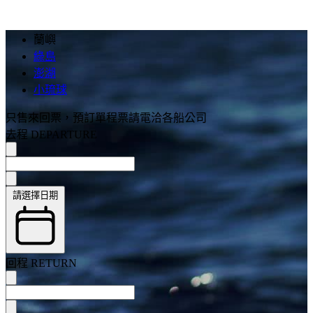
蘭嶼
綠島
澎湖
小琉球
只售來回票
，預訂單程票請電洽各船公司
去程 DEPARTURE
請選擇日期
回程 RETURN