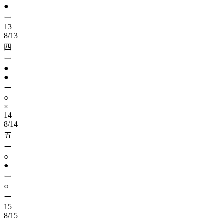
●
ー
13
8/13
四
ー
●
●
ー
○
×
14
8/14
五
ー
○
●
ー
○
ー
15
8/15