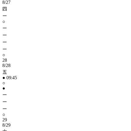
8/27
四
ー
○
ー
ー
ー
ー
○
28
8/28
五
● 09:45
○
●
ー
ー
ー
○
29
8/29