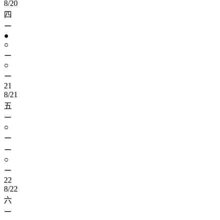
8/20
四
ー
●
○
ー
○
ー
21
8/21
五
ー
○
ー
ー
○
ー
22
8/22
六
ー