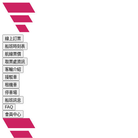
線上訂票
船班時刻表
航線票價
取票處資訊
客輪介紹
接駁車
租機車
停車場
船班訊息
FAQ
會員中心