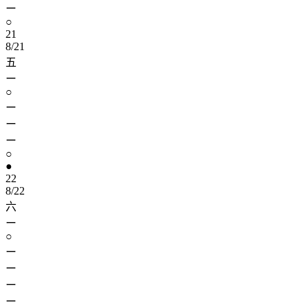
ー
○
21
8/21
五
ー
○
ー
ー
ー
○
●
22
8/22
六
ー
○
ー
ー
ー
ー