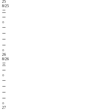
25
8/25
二
ー
○
ー
ー
ー
ー
○
26
8/26
三
ー
○
ー
ー
ー
ー
○
27