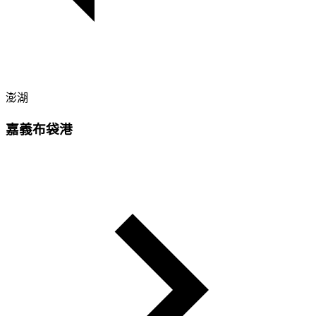
澎湖
嘉義布袋港