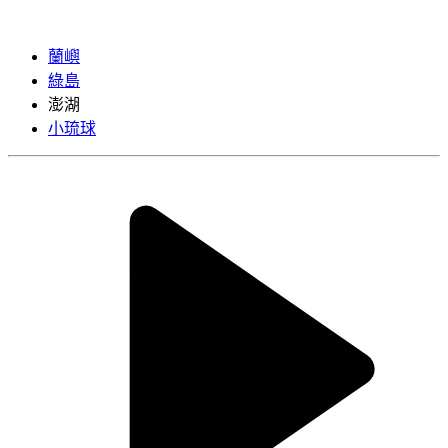
蘭嶼
綠島
澎湖
小琉球