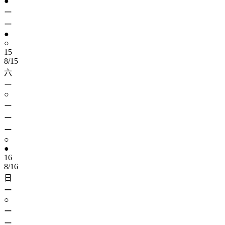
●
ー
ー
●
○
15
8/15
六
ー
○
ー
ー
ー
○
●
16
8/16
日
ー
○
ー
ー