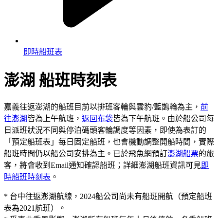
即時船班表
澎湖
船班時刻表
嘉義往返澎湖的船班目前以排班客輪與雲豹/藍鵲輪為主，
前
往澎湖
皆為上午航班，
返回布袋
皆為下午航班。由於船公司每
日派班狀況不同與停泊碼頭客輪調度等因素，即使為表訂的
「預定船班表」每日固定船班，也會機動調整開船時間，實際
船班時間仍以船公司安排為主。已於飛魚網預訂
澎湖船票
的旅
客，將會收到Email通知確認船班；詳細澎湖船班資訊可見
即
時船班時刻表
。
* 台中往返澎湖航線，2024船公司尚未有船班開航（預定船班
表為2021航班）。