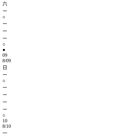
六
ー
○
ー
ー
ー
○
●
09
8/09
日
ー
○
ー
ー
ー
ー
○
10
8/10
一