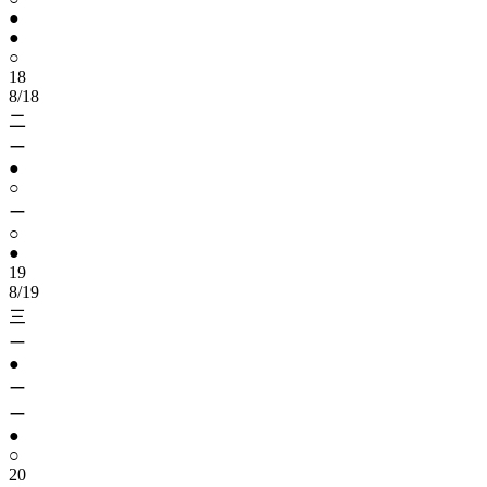
●
●
○
18
8/18
二
ー
●
○
ー
○
●
19
8/19
三
ー
●
ー
ー
●
○
20