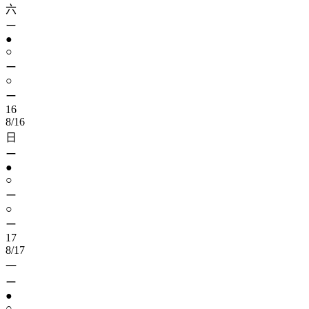
六
ー
●
○
ー
○
ー
16
8/16
日
ー
●
○
ー
○
ー
17
8/17
一
ー
●
○