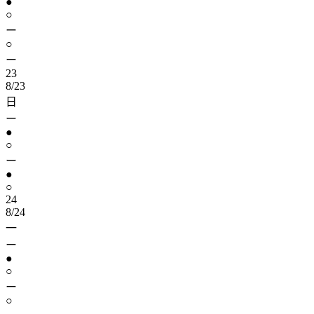
●
○
ー
○
ー
23
8/23
日
ー
●
○
ー
●
○
24
8/24
一
ー
●
○
ー
○