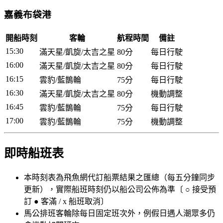
嘉義布袋港
開船時刻
客輪
航程時間
備註
15:30
滿天星/凱旋/太吉之星
80分
每日行駛
16:00
滿天星/凱旋/太吉之星
80分
每日行駛
16:15
雲豹/藍鵲輪
75分
每日行駛
16:30
滿天星/凱旋/太吉之星
80分
機動調整
16:45
雲豹/藍鵲輪
75分
每日行駛
17:00
雲豹/藍鵲輪
75分
機動調整
即時船班表
本時刻表為飛魚網代訂船票結果之匯總（每五分鐘同步
更新），實際船班時刻仍以船公司公佈為準〔 ○ 接受預
訂 ● 客滿 / x 船班取消〕
馬公排班客輪除每日固定班次外，例假日遇人潮眾多仍