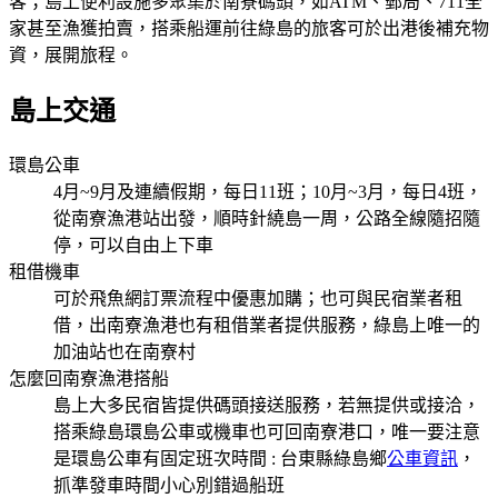
客；島上便利設施多聚集於南寮碼頭，如ATM、郵局、711全
家甚至漁獲拍賣，搭乘船運前往綠島的旅客可於出港後補充物
資，展開旅程。
島上交通
環島公車
4月~9月及連續假期，每日11班；10月~3月，每日4班，
從南寮漁港站出發，順時針繞島一周，公路全線隨招隨
停，可以自由上下車
租借機車
可於飛魚網訂票流程中優惠加購；也可與民宿業者租
借，出南寮漁港也有租借業者提供服務，綠島上唯一的
加油站也在南寮村
怎麼回南寮漁港搭船
島上大多民宿皆提供碼頭接送服務，若無提供或接洽，
搭乘綠島環島公車或機車也可回南寮港口，唯一要注意
是環島公車有固定班次時間 : 台東縣綠島鄉
公車資訊
，
抓準發車時間小心別錯過船班