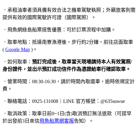
．承租油車者須具備有效合法之機車駕駛執照；外籍旅客則需
提供有效的國際駕駛許可證（國際駕照）。
．飛魚網綠島船票搭售優惠：可於訂票流程中加購。
．取車地點：抵達南寮漁港後，步行約2分鐘，前往店面取車
(
Google Map
)。
．如何取車：
預訂完成後，取車當天現場請持本人有效駕照/
身份證件，並出示預訂成功信件作為憑證給車行確認取車。
．營業時間：08:30-16:30，請於時間內取還車，逾時依規定計
費。
．聯絡電話：0925-131008｜LINE 官方帳號：@635suwue
．取消政策：取車日前0~1日(含)取消預訂無法退款（可提早
於出發前3日來信
飛魚船票網客服
告知）。