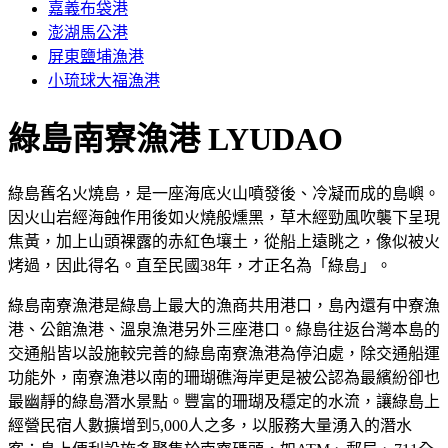
嘉義布袋港
澎湖馬公港
屏東鹽埔漁港
小琉球大福漁港
綠島南寮漁港
LYUDAO
綠島舊名火燒島，是一座海底火山噴發後、冷凝而成的島嶼。
因火山岩經海蝕作用後如火燒般燻黑，草木經勁風吹襲下呈現
焦黃，加上山頭裸露的赤紅色壤土，從船上遠眺之，像似被火
烤過，因此得名。直至民國38年，才正名為「綠島」。
綠島南寮漁港是綠島上最大的漁商共用港口，島內還有中寮漁
港、公館漁港、溫泉漁港另外三座港口。綠島往返台灣本島的
交通船皆以設施較完善的綠島南寮漁港為停泊處，除交通船運
功能外，南寮漁港以南的珊瑚礁海岸更是被公認為最繽紛卻也
最幽靜的綠島潛水景點。豐富的珊瑚及穩定的水流，讓綠島上
經營民宿人數擴增到5,000人之多，以服務大量湧入的潛水