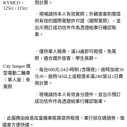
KYMCO、
用計算。
125cc / 115cc
．現場請持本人有效駕照；外籍旅客則需提
供有效的國際駕駛許可證（國際駕照），並
出示預訂成功信件作為憑證給車行確認取
車。
．僅供單人騎乘，滿14歲即可租借，免駕
照，適合國外旅客、學生族群。
City Jumper 微
．每台600元/24小時制 (含隔夜)，逾時加收50
型電動二輪車
元/H，逾時5H以上或租借未滿24H皆以1日費
｜單人座｜免
用計算。
駕照
．現場請持本人有效身分證件，並出示預訂
成功信件作為憑證給車行確認取車。
．此服務由綠島炫富機車租賃提供租借，車行就在碼頭旁，取
還車方便快速。