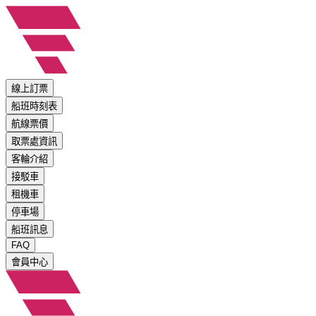
線上訂票
船班時刻表
航線票價
取票處資訊
客輪介紹
接駁車
租機車
停車場
船班訊息
FAQ
會員中心