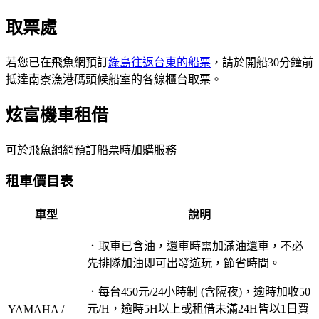
取票處
若您已在飛魚網預訂
綠島往返台東的船票
，請於開船30分鐘前
抵達南寮漁港碼頭候船室的各線櫃台取票。
炫富機車租借
可於飛魚網網預訂船票時加購服務
租車價目表
車型
說明
．取車已含油，還車時需加滿油還車，不必
先排隊加油即可出發遊玩，節省時間。
．每台450元/24小時制 (含隔夜)，逾時加收50
元/H，逾時5H以上或租借未滿24H皆以1日費
YAMAHA /