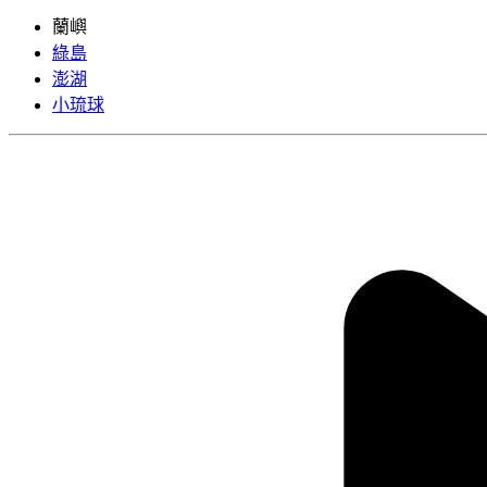
蘭嶼
綠島
澎湖
小琉球