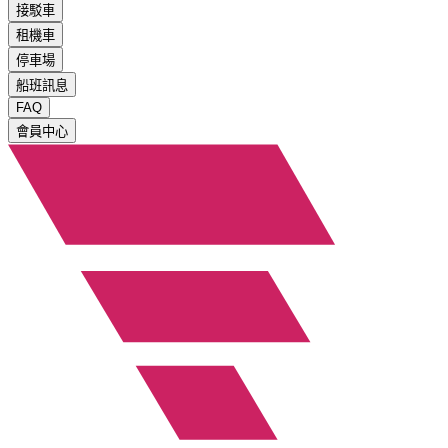
接駁車
租機車
停車場
船班訊息
FAQ
會員中心