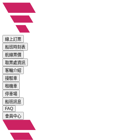
線上訂票
船班時刻表
航線票價
取票處資訊
客輪介紹
接駁車
租機車
停車場
船班訊息
FAQ
會員中心