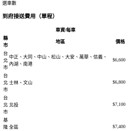
選車數
到府接送費用（單程）
車資/每車
縣
地區
價格
市
台
中正、大同、中山、松山、大安、萬華、信義、
$6,600
北
內湖、南港
市
台
$6,800
北
士林、文山
市
台
$7,100
北
北投
市
基
$7,400
隆
全區