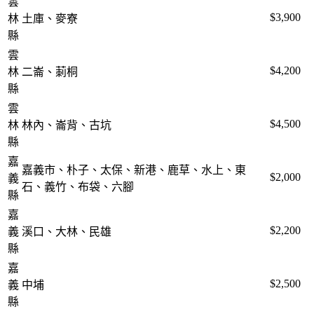
雲
$3,900
林
土庫、麥寮
縣
雲
$4,200
林
二崙、莿桐
縣
雲
$4,500
林
林內、崙背、古坑
縣
嘉
嘉義市、朴子、太保、新港、鹿草、水上、東
$2,000
義
石、義竹、布袋、六腳
縣
嘉
$2,200
義
溪口、大林、民雄
縣
嘉
$2,500
義
中埔
縣