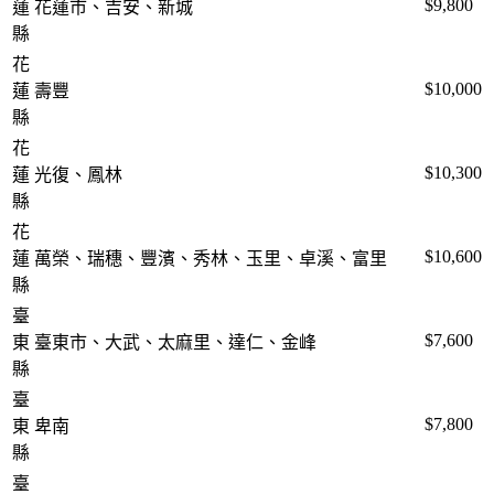
$9,800
蓮
花蓮市、吉安、新城
縣
花
$10,000
蓮
壽豐
縣
花
$10,300
蓮
光復、鳳林
縣
花
$10,600
蓮
萬榮、瑞穗、豐濱、秀林、玉里、卓溪、富里
縣
臺
$7,600
東
臺東市、大武、太麻里、達仁、金峰
縣
臺
$7,800
東
卑南
縣
臺