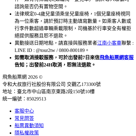
諮詢是否仍有置物空間。
法律規定0-4歲兒童須乘坐兒童座椅，1個兒童座椅視同
為一位乘客，請於預訂時主動填寫數量。如乘客人數或
行李件數超過車輛乘載限制，司機基於行車安全有權拒
絕提供服務且恕不退款。
異動接送日期地點，請直接與服務業者
江南小客車
聯繫 :
LINE ID : @tour2tw / 0800-800189。
如需取消接駁服務，可於出發前7日來信
飛魚船票網客服
告知；出發前24H取消，恕無法退款。
飛魚船票網 2026 ©
令和大叔旅行社股份有限公司 交觀乙173300號
地址：臺北市中山區南京東路2段150號10樓
統一編號：85029513
客服中心
常見問答
船票異動須知
隱私權政策