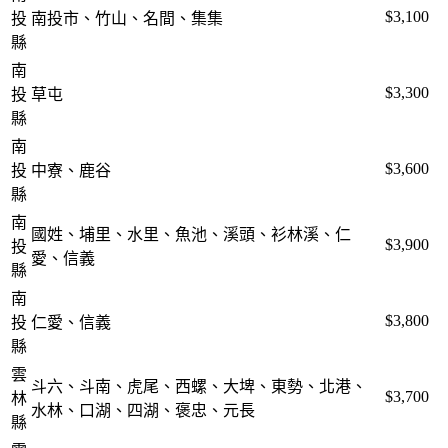
$3,100
投
南投市、竹山、名間、集集
縣
南
$3,300
投
草屯
縣
南
$3,600
投
中寮、鹿谷
縣
南
國姓、埔里、水里、魚池、溪頭、衫林溪、仁
$3,900
投
愛、信義
縣
南
$3,800
投
仁愛、信義
縣
雲
斗六、斗南、虎尾、西螺、大埤、東勢、北港、
$3,700
林
水林、口湖、四湖、褒忠、元長
縣