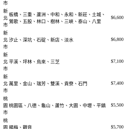
市
新
板橋、三重、蘆洲、中和、永和、新莊、土城、
$6,600
北
鶯歌、五股、林口、樹林、三峽、泰山、八里
市
新
$6,800
北
汐止、深坑、石碇、新店、淡水
市
新
$7,100
北
平溪、坪林、烏來、三芝
市
新
$7,400
北
萬里、金山、瑞芳、雙溪、貢尞、石門
市
桃
$5,500
園
桃園區、八德、龜山、蘆竹、大園、中壢、平鎮
市
桃
$5,700
園
楊梅、觀音