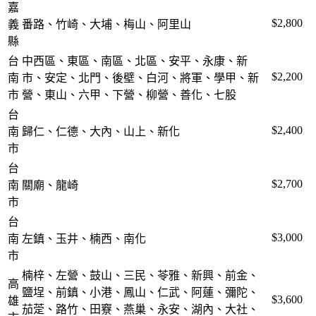
嘉
$2,800
義
番路、竹崎、大埔、梅山、阿里山
縣
台
中西區、東區、南區、北區、安平、永康、新
$2,200
南
市、安定、北門、後壁、白河、將軍、學甲、新
市
營、東山、六甲、下營、柳營、善化、七股
台
$2,400
南
歸仁、仁德、大內、山上、新化
市
台
$2,700
南
關廟、龍崎
市
台
$3,000
南
左鎮、玉井、楠西、南化
市
楠梓、左營、鼓山、三民、苓雅、新興、前金、
高
鹽埕、前鎮、小港、鳳山、仁武、阿蓮、彌陀、
$3,600
雄
茄萣、路竹、田竂、燕巢、永安、湖內、大社、