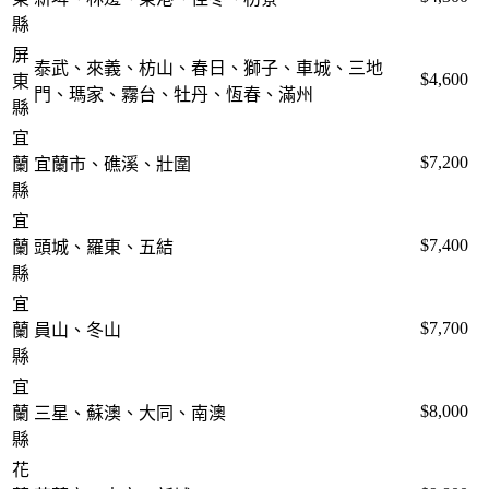
縣
屏
泰武、來義、枋山、春日、獅子、車城、三地
$4,600
東
門、瑪家、霧台、牡丹、恆春、滿州
縣
宜
$7,200
蘭
宜蘭市、礁溪、壯圍
縣
宜
$7,400
蘭
頭城、羅東、五結
縣
宜
$7,700
蘭
員山、冬山
縣
宜
$8,000
蘭
三星、蘇澳、大同、南澳
縣
花