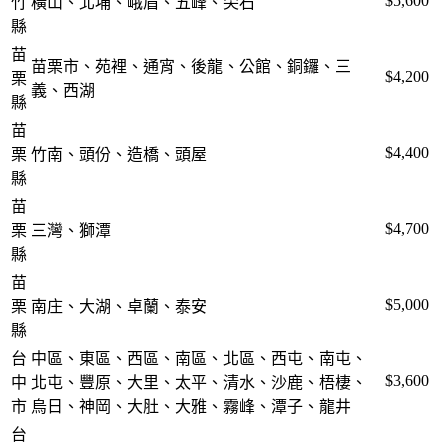
$5,600
竹
橫山、北埔、峨眉、五峰、尖石
縣
苗
苗栗市、苑裡、通宵、後龍、公館、銅鑼、三
$4,200
栗
義、西湖
縣
苗
$4,400
栗
竹南、頭份、造橋、頭屋
縣
苗
$4,700
栗
三灣、獅潭
縣
苗
$5,000
栗
南庄、大湖、卓蘭、泰安
縣
台
中區、東區、西區、南區、北區、西屯、南屯、
$3,600
中
北屯、豐原、大里、太平、清水、沙鹿、梧棲、
市
烏日、神岡、大肚、大雅、霧峰、潭子、龍井
台