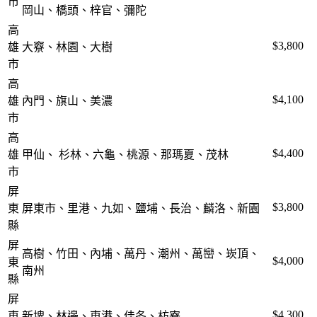
市
岡山、橋頭、梓官、彌陀
高
$3,800
雄
大竂、林園、大樹
市
高
$4,100
雄
內門、旗山、美濃
市
高
$4,400
雄
甲仙、 杉林、六龜、桃源、那瑪夏、茂林
市
屏
$3,800
東
屏東市、里港、九如、鹽埔、長治、麟洛、新園
縣
屏
高樹、竹田、內埔、萬丹、潮州、萬巒、崁頂、
$4,000
東
南州
縣
屏
$4,300
東
新埤、林邊、東港、佳冬、枋寮