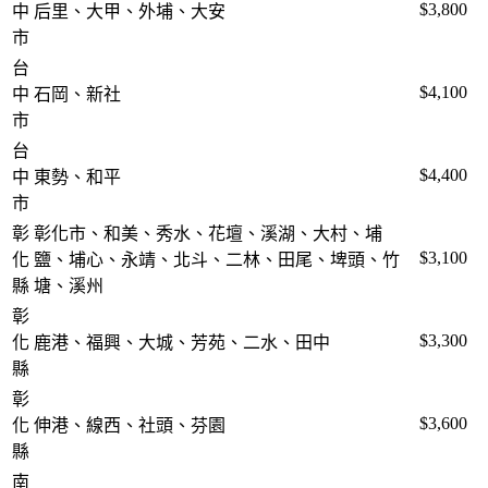
$3,800
中
后里、大甲、外埔、大安
市
台
$4,100
中
石岡、新社
市
台
$4,400
中
東勢、和平
市
彰
彰化市、和美、秀水、花壇、溪湖、大村、埔
$3,100
化
鹽、埔心、永靖、北斗、二林、田尾、埤頭、竹
縣
塘、溪州
彰
$3,300
化
鹿港、福興、大城、芳苑、二水、田中
縣
彰
$3,600
化
伸港、線西、社頭、芬園
縣
南