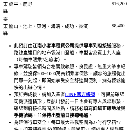
$16,200
東
延平、鹿野
縣
臺
$8,400
東
關山、池上、東河、海端、成功、長濱
縣
此預訂由
江南小客車租賃公司
提供
專車到府接送
服務，
路線直達目的地布袋港口登船，車型皆為賓士九人座
（每輛車限乘7名旅客）。
專車駕駛皆領有合格駕駛執照、良民證，無重大肇事紀
錄，並投保500~1000萬高額乘客保險，讓您的旅程從出
門那一刻起，即開始享受安全舒適與便利，擁有輕鬆愉
快的出遊心情。
預訂完成後，請加入業者
LINE官方帳號
，可提前確認
司機派遣情形；登船出發前一日也會有專人與您聯繫，
確認到府接送時間與地點，請務必填寫
詳細正確地址
與
手機號碼
，並
保持出發前日接聽暢通
。
為確保行車安全，每車最大乘載空間為27吋行李箱*7
件，如有特殊需求(如輪椅、嬰兒車)，請於專人聯繫時