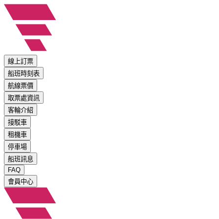
線上訂票
船班時刻表
航線票價
取票處資訊
客輪介紹
接駁車
租機車
停車場
船班訊息
FAQ
會員中心