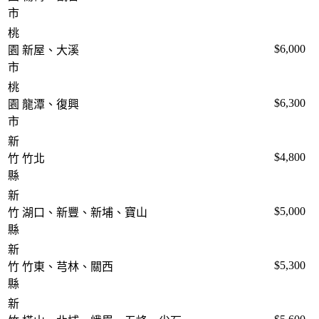
市
桃
$6,000
園
新屋、大溪
市
桃
$6,300
園
龍潭、復興
市
新
$4,800
竹
竹北
縣
新
$5,000
竹
湖口、新豐、新埔、寶山
縣
新
$5,300
竹
竹東、芎林、關西
縣
新