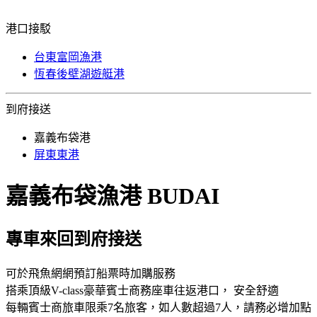
港口接駁
台東富岡漁港
恆春後壁湖遊艇港
到府接送
嘉義布袋港
屏東東港
嘉義布袋漁港
BUDAI
專車來回到府接送
可於飛魚網網預訂船票時加購服務
搭乘頂級V-class豪華賓士商務座車往返港口， 安全舒適
每輛賓士商旅車限乘7名旅客，如人數超過7人，請務必增加點