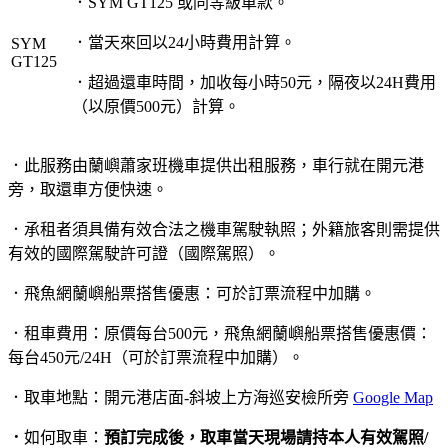
．SYM GT125 或同等級車款。
．當天來回以24小時費用計算。
SYM
GT125
．超過還車時間，加收每小時50元，隔夜以24H費用
（以原價500元）計算。
．此服務由蘭嶼蕭家班機車提供出租服務，車行就在開元港
旁，取還車方便快速。
．承租者須具備有效合法之機車駕駛執照；外籍旅客則需提供
有效的國際駕駛許可證（國際駕照）。
．飛魚網蘭嶼船票搭售優惠：可於訂票流程中加購。
．租車費用：原價每台500元，飛魚網蘭嶼船票搭售優惠價：
每台450元/24H（可於訂票流程中加購）。
．取車地點：開元港店面-斜坡上方海巡安檢所旁
Google Map
．
如何取車：
預訂完成後，取車當天現場請持本人有效駕照/