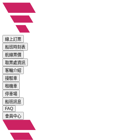
線上訂票
船班時刻表
航線票價
取票處資訊
客輪介紹
接駁車
租機車
停車場
船班訊息
FAQ
會員中心