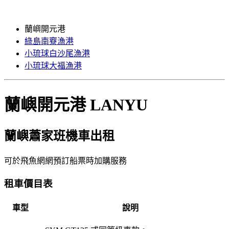
蘭嶼開元港
綠島南竂漁港
小琉球白沙尾漁港
小琉球大福漁港
蘭嶼開元港
LANYU
蘭嶼蕭家班機車出租
可於飛魚網網預訂船票時加購服務
租車價目表
車型
說明