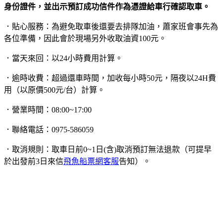
身份證件，並出示預訂成功信件作為憑證給車行確認取車。
．貼心服務：為避免取車後還要去排隊加油，蕭家班會事先為
各位準備，因此會於現場另外收取油資100元。
．當天來回：以24小時費用計算。
．逾時收費：超過還車時間，加收每小時50元，隔夜以24H費
用（以原價500元/台）計算。
．營業時間：08:00~17:00
．聯絡電話：0975-586059
．取消規則：取車日前0~1日(含)取消預訂無法退款（可提早
於出發前3日來信
飛魚船票網客服
告知）。