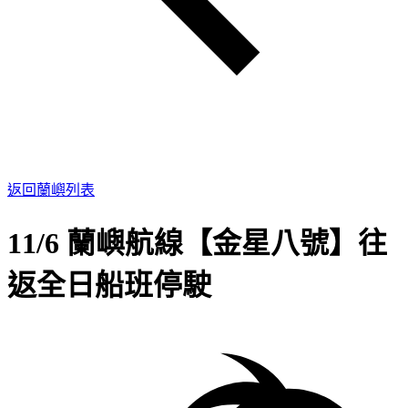
返回蘭嶼列表
11/6 蘭嶼航線【金星八號】往
返全日船班停駛