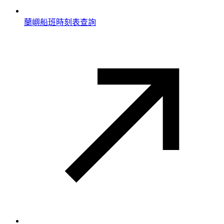
蘭嶼船班時刻表查詢