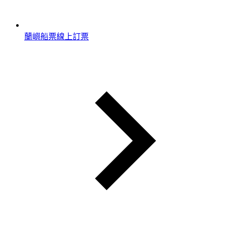
蘭嶼船票線上訂票