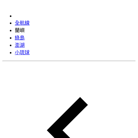
全航線
蘭嶼
綠島
澎湖
小琉球