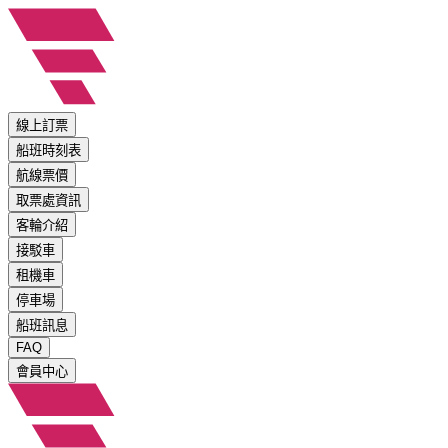
線上訂票
船班時刻表
航線票價
取票處資訊
客輪介紹
接駁車
租機車
停車場
船班訊息
FAQ
會員中心