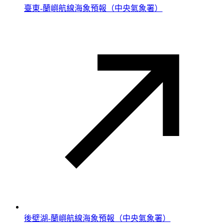
臺東-蘭嶼航線海象預報（中央氣象署）
後壁湖-蘭嶼航線海象預報（中央氣象署）