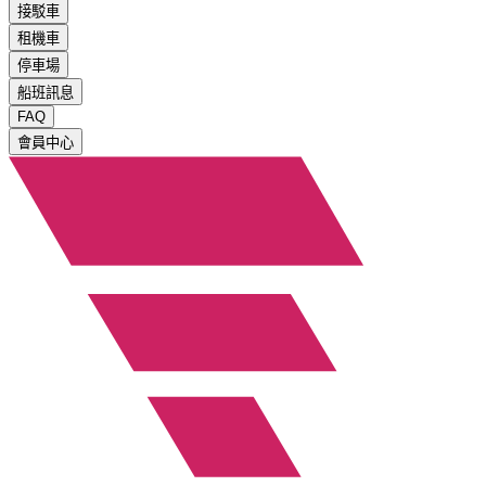
接駁車
租機車
停車場
船班訊息
FAQ
會員中心