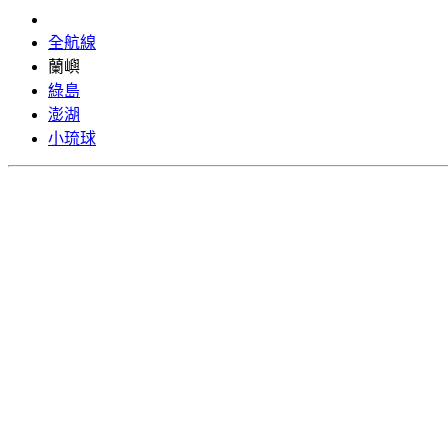
全航線
蘭嶼
綠島
澎湖
小琉球