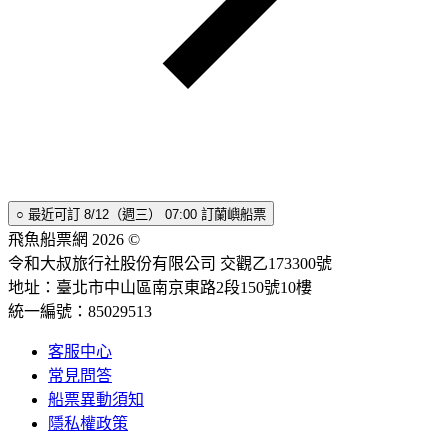
○
最近可訂
8/12（週三） 07:00
訂蘭嶼船票
飛魚船票網 2026 ©
令和大叔旅行社股份有限公司 交觀乙173300號
地址：臺北市中山區南京東路2段150號10樓
統一編號：85029513
客服中心
常見問答
船票異動須知
隱私權政策