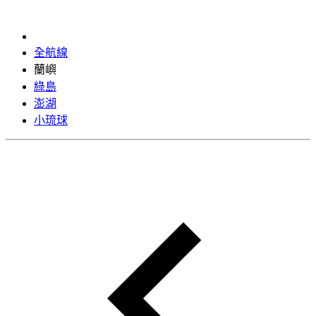
全航線
蘭嶼
綠島
澎湖
小琉球