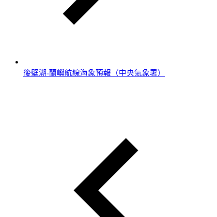
後壁湖-蘭嶼航線海象預報（中央氣象署）