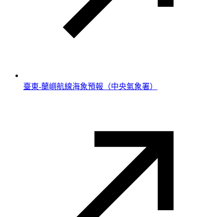
臺東-蘭嶼航線海象預報（中央氣象署）