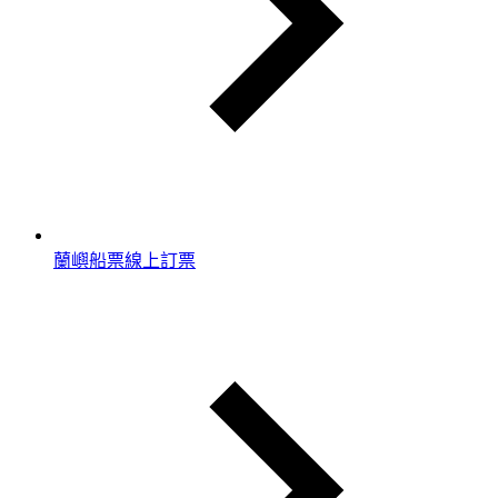
蘭嶼船票線上訂票