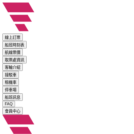
線上訂票
船班時刻表
航線票價
取票處資訊
客輪介紹
接駁車
租機車
停車場
船班訊息
FAQ
會員中心