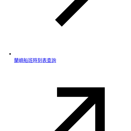
蘭嶼船班時刻表查詢