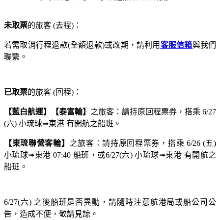
未取票
的旅客 (去程)：
若需取消行程退款(全額退款)或改期，請利用
客服信箱
與我們
聯繫。
已取票
的旅客 (回程)：
【藍白航運】【泰富輪】
之旅客：請持原回程票券，搭乘 6/27
(六) 小琉球➟東港 有開航之船班。
【東琉聯營客輪】
之旅客：請持原回程票券，搭乘 6/26 (五)
小琉球➟東港 07:40 船班，或6/27(六) 小琉球➟東港 有開航之
船班。
6/27(六) 之後船班是否異動，請隨時注意航港局或船公司公
告，造成不便，敬請見諒。