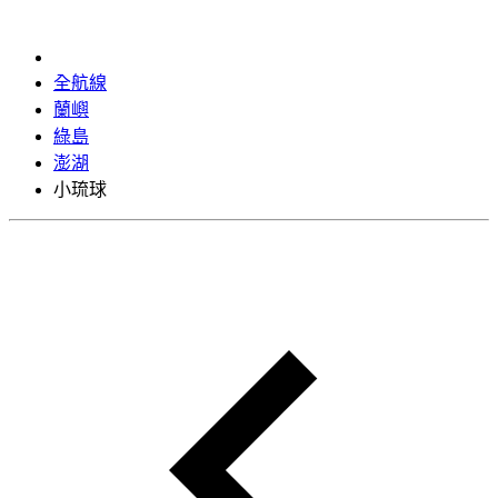
全航線
蘭嶼
綠島
澎湖
小琉球