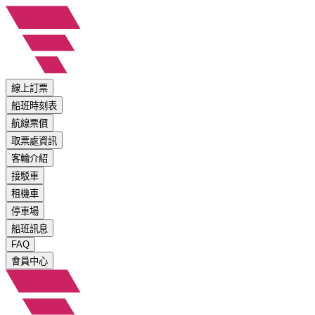
線上訂票
船班時刻表
航線票價
取票處資訊
客輪介紹
接駁車
租機車
停車場
船班訊息
FAQ
會員中心