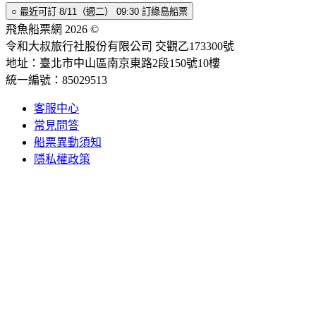
○
最近可訂
8/11（週二） 09:30
訂綠島船票
飛魚船票網 2026 ©
令和大叔旅行社股份有限公司 交觀乙173300號
地址：臺北市中山區南京東路2段150號10樓
統一編號：85029513
客服中心
常見問答
船票異動須知
隱私權政策