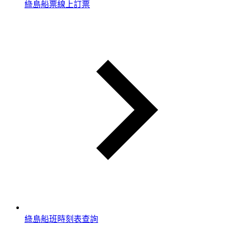
綠島船票線上訂票
綠島船班時刻表查詢