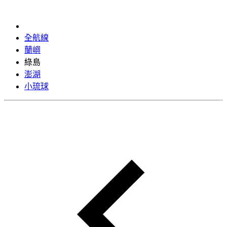
全航線
蘭嶼
綠島
澎湖
小琉球