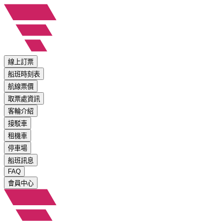
線上訂票
船班時刻表
航線票價
取票處資訊
客輪介紹
接駁車
租機車
停車場
船班訊息
FAQ
會員中心