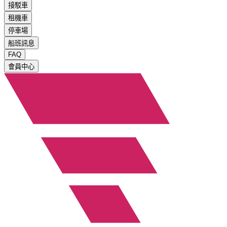
接駁車
租機車
停車場
船班訊息
FAQ
會員中心