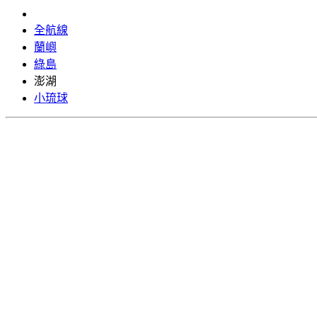
全航線
蘭嶼
綠島
澎湖
小琉球