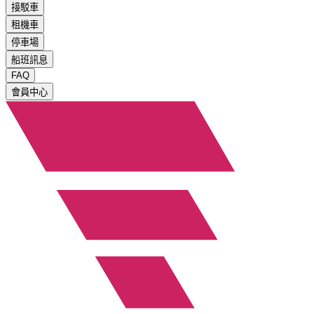
接駁車
租機車
停車場
船班訊息
FAQ
會員中心