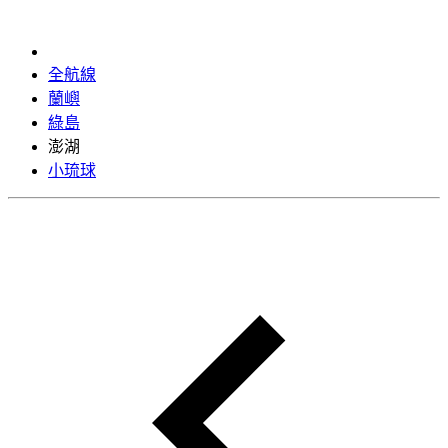
全航線
蘭嶼
綠島
澎湖
小琉球