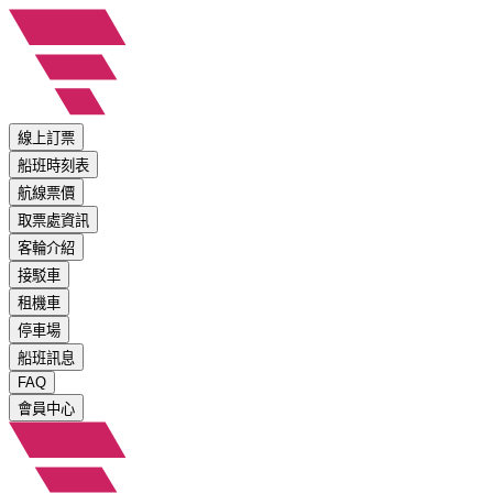
線上訂票
船班時刻表
航線票價
取票處資訊
客輪介紹
接駁車
租機車
停車場
船班訊息
FAQ
會員中心