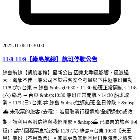
2025-11-06 10:30:00
11/8-11/9【綠島航線】航班停駛公告
綠島航線【凱旋客輪】最新公告:因東北季風影響，風浪過
大，海象不佳，船公司基於乘客安全考量以下往返船班異動：
11/8 (六) 台東 ➟ 綠島 &nbsp;09:30、11:30 船班正常開航。11/8
(六) 綠島 ➟ 台東 &nbsp;10:30 船班正常開航、14:30 船班取
消。11/9 (日) 台東 ⇄ 綠島 &nbsp;往返船班 全日停駛。&nbsp;
⛴︎ 未取票的旅客 (去程)：若需取消行程退款(全額退款)或改
期，請利用客服信箱與我們聯繫。&nbsp;⛴︎ 已取票的旅客 (回
程)：請持回程票直接改搭 11/8 (六) 綠島➟台東 10:30【天王
星】船班（不用改票）。如需更改其他回程日期時間之旅客，