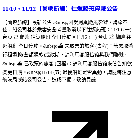
11/10、11/12【蘭嶼航線】往返船班停駛公告
【蘭嶼航線】最新公告 :&nbsp;因受鳳凰颱風影響，海象不
佳，船公司基於乘客安全考量取消以下往返船班：11/10 (一)
台東 ⇄ 蘭嶼 往返船班 全日停駛。11/12 (三) 台東 ⇄ 蘭嶼 往
返船班 全日停駛。&nbsp;⛴︎ 未取票的旅客 (去程)：若需取消
行程退款(全額退款)或改期，請利用客服信箱與我們聯繫。
&nbsp;⛴︎ 已取票的旅客 (回程)：請利用客服信箱來信告知欲
變更日期。&nbsp;11/14 (五) 過後船班是否異動，請隨時注意
航港局或船公司公告。造成不便，敬請見諒。