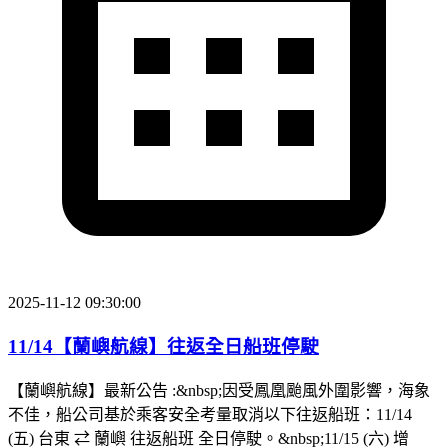
2025-11-12 09:30:00
11/14【蘭嶼航線】往返全日船班停駛
【蘭嶼航線】最新公告 :&nbsp;因受鳳凰颱風外圍影響，海象
不佳，船公司基於乘客安全考量取消以下往返船班：11/14
(五) 台東 ⇄ 蘭嶼 往返船班 全日停駛。&nbsp;11/15 (六) 增