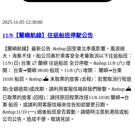
2025-11-05 12:30:00
11/9【蘭嶼航線】往返船班停駛公告
【蘭嶼航線】最新公告 :&nbsp;因受東北季風影響，風浪過
大，海象不佳，船公司基於乘客安全考量取消以下往返船班：
11/9 (日) 台東 ⇄ 蘭嶼 往返船班 全日停駛。&nbsp;11/8 (六) 增
開： 台東➟蘭嶼 08:00 船班。11/8 (六) 增開： 蘭嶼➟台東
10:00 船班。&nbsp;⛴︎ 未取票的旅客 (去程)：若需取消行程退
款(全額退款)或改期，請利用客服信箱與我們聯繫。&nbsp;⛴︎
已取票的旅客 (回程)：請持原回程票改搭11/8-10:00 蘭嶼➟台
東 船班，或請利用客服信箱來信告知欲變更日期。
&nbsp;11/10 (一) 過後船班是否異動，請隨時注意航港局或船
公司公告。造成不便，敬請見諒。