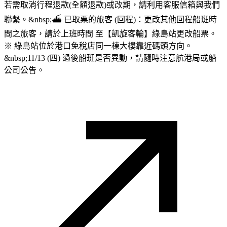
若需取消行程退款(全額退款)或改期，請利用客服信箱與我們
聯繫。&nbsp;⛴︎ 已取票的旅客 (回程)：更改其他回程船班時
間之旅客，請於上班時間 至【凱旋客輪】綠島站更改船票。
※ 綠島站位於港口免稅店同一棟大樓靠近碼頭方向。
&nbsp;11/13 (四) 過後船班是否異動，請隨時注意航港局或船
公司公告。