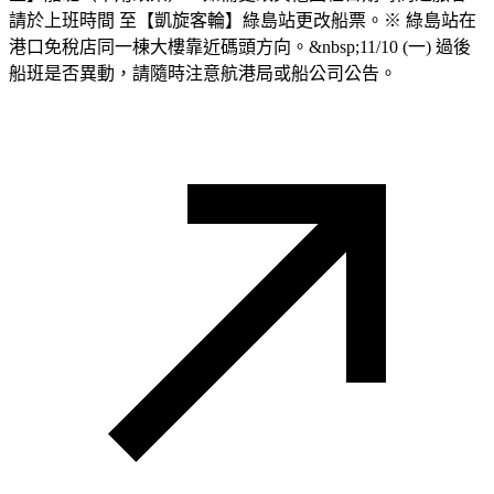
請於上班時間 至【凱旋客輪】綠島站更改船票。※ 綠島站在
港口免稅店同一棟大樓靠近碼頭方向。&nbsp;11/10 (一) 過後
船班是否異動，請隨時注意航港局或船公司公告。