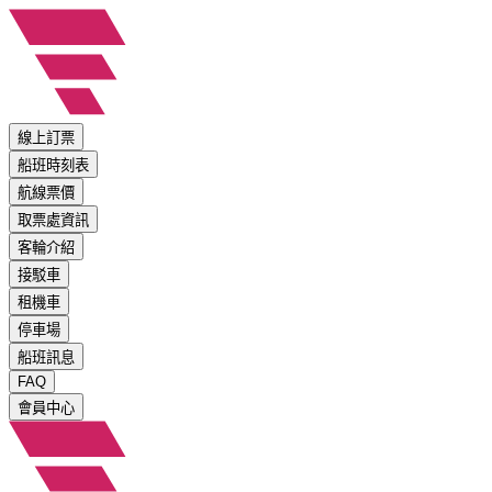
線上訂票
船班時刻表
航線票價
取票處資訊
客輪介紹
接駁車
租機車
停車場
船班訊息
FAQ
會員中心