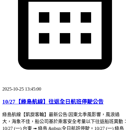
2025-10-25 13:45:00
10/27【綠島航線】往返全日航班停駛公告
綠島航線【凱旋客輪】最新公告:因東北季風影響，風浪過
大，海象不佳，船公司基於乘客安全考量以下往返船班異動：
10/27 (一) 台東 ➟ 綠島 &nbsp;全日航班停駛。10/27 (一) 綠島