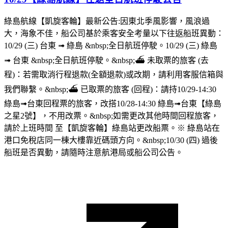
綠島航線【凱旋客輪】最新公告:因東北季風影響，風浪過
大，海象不佳，船公司基於乘客安全考量以下往返船班異動：
10/29 (三) 台東 ➟ 綠島 &nbsp;全日航班停駛。10/29 (三) 綠島
➟ 台東 &nbsp;全日航班停駛。&nbsp;⛴︎ 未取票的旅客 (去
程)：若需取消行程退款(全額退款)或改期，請利用客服信箱與
我們聯繫。&nbsp;⛴︎ 已取票的旅客 (回程)：請持10/29-14:30
綠島➟台東回程票的旅客，改搭10/28-14:30 綠島➟台東【綠島
之星2號】，不用改票。&nbsp;如需更改其他時間回程旅客，
請於上班時間 至【凱旋客輪】綠島站更改船票。※ 綠島站在
港口免稅店同一棟大樓靠近碼頭方向。&nbsp;10/30 (四) 過後
船班是否異動，請隨時注意航港局或船公司公告。