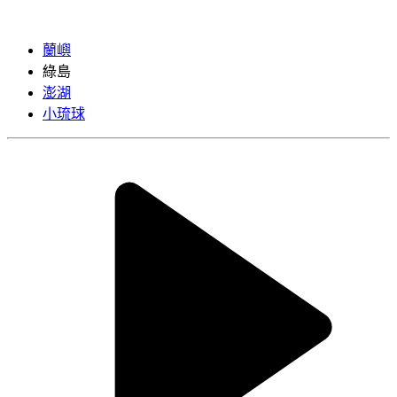
蘭嶼
綠島
澎湖
小琉球