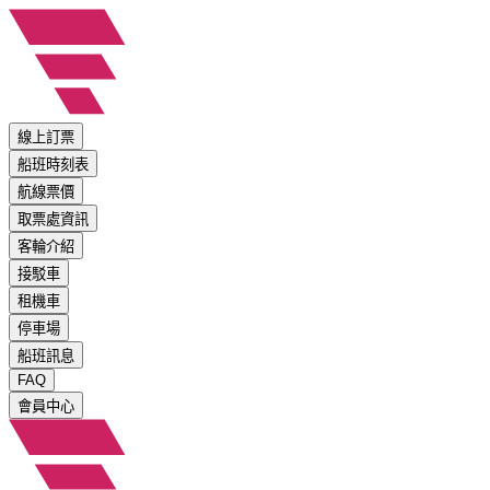
線上訂票
船班時刻表
航線票價
取票處資訊
客輪介紹
接駁車
租機車
停車場
船班訊息
FAQ
會員中心