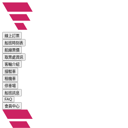
線上訂票
船班時刻表
航線票價
取票處資訊
客輪介紹
接駁車
租機車
停車場
船班訊息
FAQ
會員中心