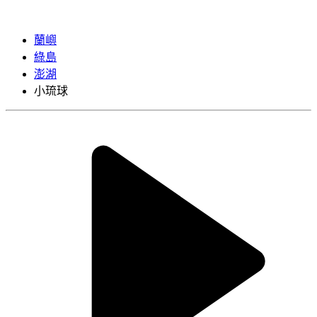
蘭嶼
綠島
澎湖
小琉球