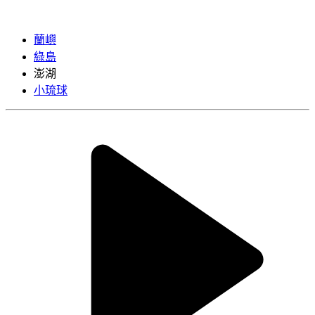
蘭嶼
綠島
澎湖
小琉球