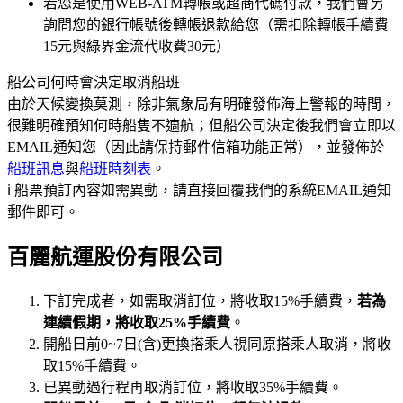
若您是使用WEB-ATM轉帳或超商代碼付款，我們會另
詢問您的銀行帳號後轉帳退款給您（需扣除轉帳手續費
15元與綠界金流代收費30元）
船公司何時會決定取消船班
由於天候變換莫測，除非氣象局有明確發佈海上警報的時間，
很難明確預知何時船隻不適航；但船公司決定後我們會立即以
EMAIL通知您（因此請保持郵件信箱功能正常），並發佈於
船班訊息
與
船班時刻表
。
ℹ️ 船票預訂內容如需異動，請直接回覆我們的系統EMAIL通知
郵件即可。
百麗航運股份有限公司
下訂完成者，如需取消訂位，將收取15%手續費，
若為
連續假期，將收取25%手續費
。
開船日前0~7日(含)更換搭乘人視同原搭乘人取消，將收
取15%手續費。
已異動過行程再取消訂位，將收取35%手續費。