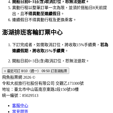
開船日前0~3日(含)取消訂位，恕無法退款。
異動行程以整筆訂單一次為限，並須於搭船日8天前提
出，且
不得異動至連續假日
。
連續假日不得異動行程及更換乘客。
澎湖排班客輪訂票中心
下訂完成者，如需取消訂位，將收取15%手續費，
若為
連續假期，將收取25%手續費
。
開船日前0~3日(含)取消訂位，恕無法退款。
○
最近可訂
8/10（週一） 09:50
訂澎湖船票
飛魚船票網 2026 ©
令和大叔旅行社股份有限公司 交觀乙173300號
地址：臺北市中山區南京東路2段150號10樓
統一編號：85029513
客服中心
常見問答