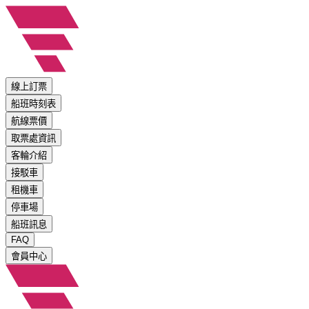
線上訂票
船班時刻表
航線票價
取票處資訊
客輪介紹
接駁車
租機車
停車場
船班訊息
FAQ
會員中心